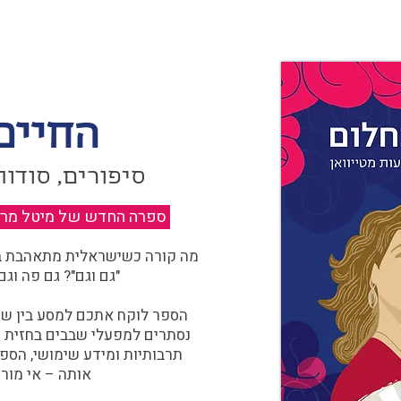
החיים
סיפורים, סודות
ספרה החדש של מיטל מרגול
מה קורה כשישראלית מתאהבת בצ
"גם וגם"? גם פה וגם
הספר לוקח אתכם למסע בין שוו
נסתרים למפעלי שבבים בחזית הח
תרבותיות ומידע שימושי, הספ
אותה – אי מורכ