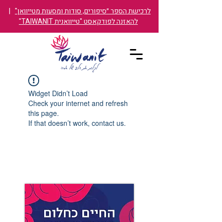
לרכישת הספר ״סיפורים, סודות ומסעות מטייוואן"
|
להאזנה לפודקאסט "טייוואנית TAIWANIT"
Widget Didn’t Load
Check your internet and refresh
this page.
If that doesn’t work, contact us.