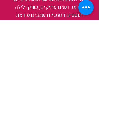
בין מקדשים עתיקים, שווקי לילה
תוססים ותעשיית שבבים פורצת
דרך, נגלה אותה מבפנים, ואיתה גם
את עצמנו ואת העולם.
להאזנה לפרקים האחרונים
ולהצצה לעולם של TAIWANIT
לחצו כאן
קראו מה הלקוחות שלנו מספרים