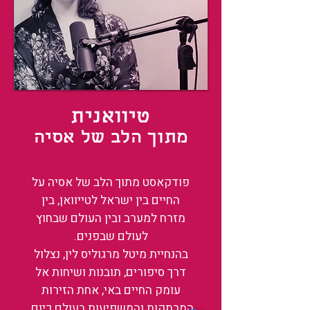
טיוואנית
מתוך הלב של אסיה
פודקאסט מתוך הלב של אסיה על
החיים בין ישראל לטייוואן, בין
מזרח למערב ובין העולם שבחוץ
לעולם שבפנים.
בהנחיית מיטל מרגוליס לין, נצלול
דרך סיפורים, תובנות ושיחות אל
עומק החיים באי, אחת הזירות
המרתקות והמשפיעות בעולם כיום.