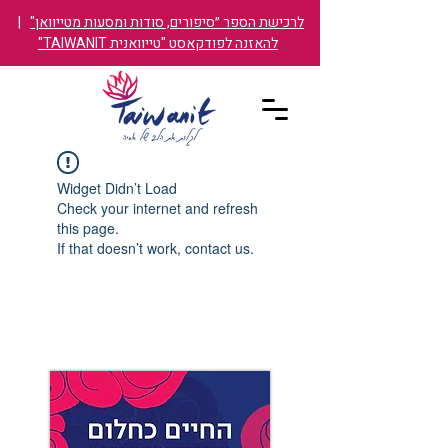
לרכישת הספר ״סיפורים, סודות ומסעות מטייוואן"
|
להאזנה לפודקאסט "טייוואנית TAIWANIT"
Widget Didn’t Load
Check your internet and refresh
this page.
If that doesn’t work, contact us.