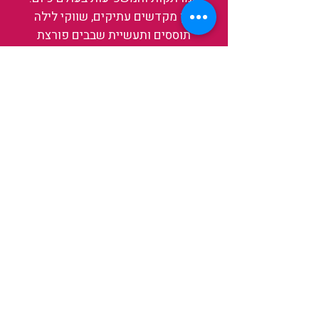
בין מקדשים עתיקים, שווקי לילה
תוססים ותעשיית שבבים פורצת
דרך, נגלה אותה מבפנים, ואיתה גם
את עצמנו ואת העולם.
להאזנה לפרקים האחרונים
ולהצצה לעולם של TAIWANIT
לחצו כאן
קראו מה הלקוחות שלנו מספרים