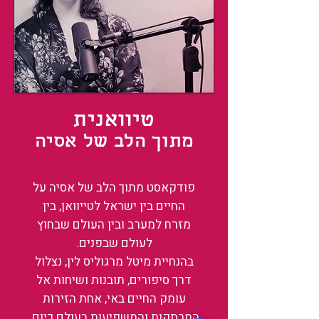
טיוואנית
מתוך הלב של אסיה
פודקאסט מתוך הלב של אסיה על
החיים בין ישראל לטייוואן, בין
מזרח למערב ובין העולם שבחוץ
לעולם שבפנים.
בהנחיית מיטל מרגוליס לין, נצלול
דרך סיפורים, תובנות ושיחות אל
עומק החיים באי, אחת הזירות
המרתקות והמשפיעות בעולם כיום.