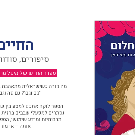
החיים
סיפורים, סודות
ספרה החדש של מיטל מרגול
מה קורה כשישראלית מתאהבת בצ
"גם וגם"? גם פה וגם
הספר לוקח אתכם למסע בין שוו
נסתרים למפעלי שבבים בחזית הח
תרבותיות ומידע שימושי, הספ
אותה – אי מורכ