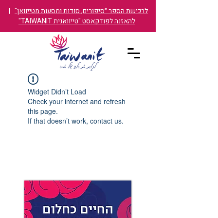
לרכישת הספר ״סיפורים, סודות ומסעות מטייוואן"
|
להאזנה לפודקאסט "טייוואנית TAIWANIT"
Widget Didn’t Load
Check your internet and refresh
this page.
If that doesn’t work, contact us.