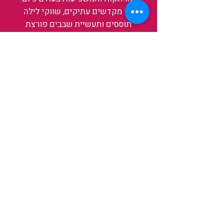
בין מקדשים עתיקים, שווקי לילה
תוססים ותעשיית שבבים פורצת
דרך, נגלה אותה מבפנים, ואיתה גם
את עצמנו ואת העולם.
להאזנה לפרקים האחרונים
ולהצצה לעולם של TAIWANIT
לחצו כאן
קראו מה הלקוחות שלנו מספרים