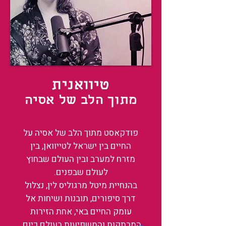
טיוואנית
מתוך הלב של אסיה
פודקאסט מתוך הלב של אסיה על
החיים בין ישראל לטייוואן, בין
מזרח למערב ובין העולם שבחוץ
לעולם שבפנים.
בהנחיית מיטל מרגוליס לין, נצלול
דרך סיפורים, תובנות ושיחות אל
עומק החיים באי, אחת הזירות
המרתקות והמשפיעות בעולם כיום.