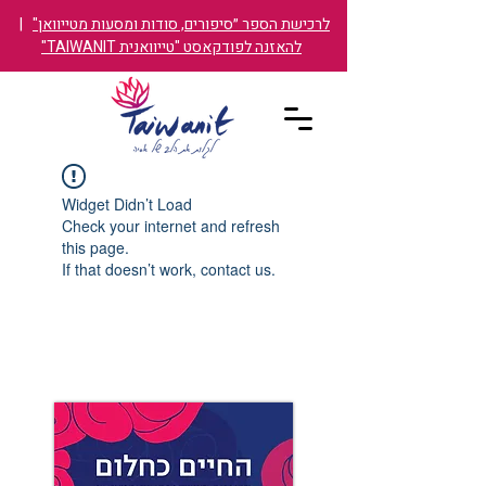
לרכישת הספר ״סיפורים, סודות ומסעות מטייוואן"
|
להאזנה לפודקאסט "טייוואנית TAIWANIT"
Widget Didn’t Load
Check your internet and refresh
this page.
If that doesn’t work, contact us.