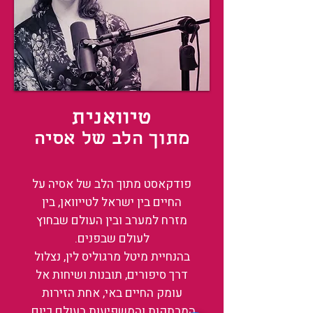
טיוואנית
מתוך הלב של אסיה
פודקאסט מתוך הלב של אסיה על
החיים בין ישראל לטייוואן, בין
מזרח למערב ובין העולם שבחוץ
לעולם שבפנים.
בהנחיית מיטל מרגוליס לין, נצלול
דרך סיפורים, תובנות ושיחות אל
עומק החיים באי, אחת הזירות
המרתקות והמשפיעות בעולם כיום.