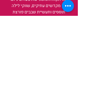
בין מקדשים עתיקים, שווקי לילה
תוססים ותעשיית שבבים פורצת
דרך, נגלה אותה מבפנים, ואיתה גם
את עצמנו ואת העולם.
להאזנה לפרקים האחרונים
ולהצצה לעולם של TAIWANIT
לחצו כאן
קראו מה הלקוחות שלנו מספרים