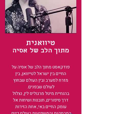
טיוואנית
מתוך הלב של אסיה
פודקאסט מתוך הלב של אסיה על
החיים בין ישראל לטייוואן, בין
מזרח למערב ובין העולם שבחוץ
לעולם שבפנים.
בהנחיית מיטל מרגוליס לין, נצלול
דרך סיפורים, תובנות ושיחות אל
עומק החיים באי, אחת הזירות
המרתקות והמשפיעות בעולם כיום.