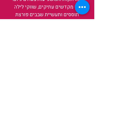
בין מקדשים עתיקים, שווקי לילה
תוססים ותעשיית שבבים פורצת
דרך, נגלה אותה מבפנים, ואיתה גם
את עצמנו ואת העולם.
להאזנה לפרקים האחרונים
ולהצצה לעולם של TAIWANIT
לחצו כאן
קראו מה הלקוחות שלנו מספרים