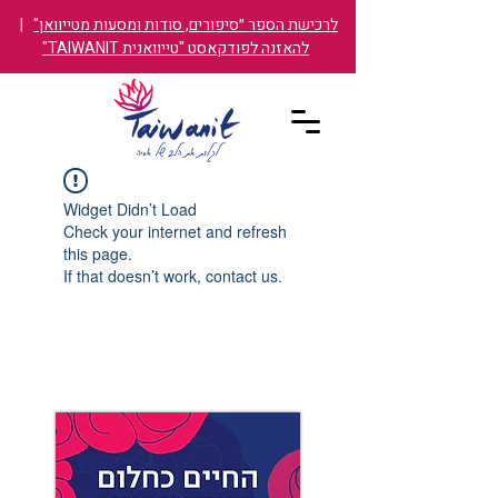
לרכישת הספר ״סיפורים, סודות ומסעות מטייוואן"
|
להאזנה לפודקאסט "טייוואנית TAIWANIT"
Widget Didn’t Load
Check your internet and refresh
this page.
If that doesn’t work, contact us.