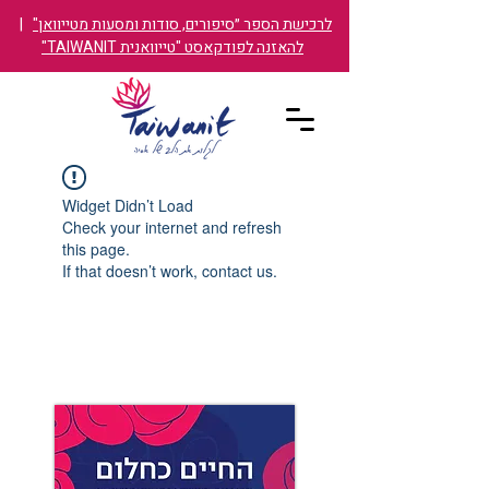
לרכישת הספר ״סיפורים, סודות ומסעות מטייוואן"
|
להאזנה לפודקאסט "טייוואנית TAIWANIT"
Widget Didn’t Load
Check your internet and refresh
this page.
If that doesn’t work, contact us.