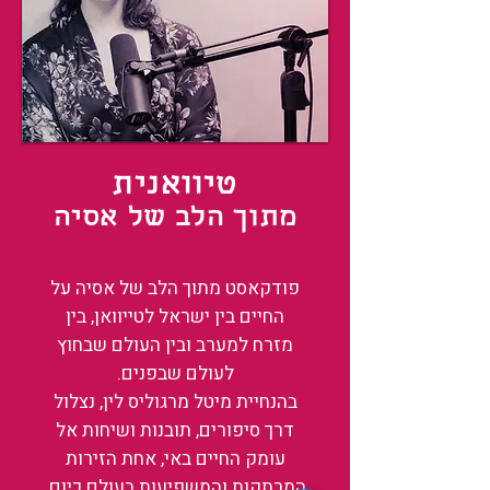
טיוואנית
מתוך הלב של אסיה
פודקאסט מתוך הלב של אסיה על
החיים בין ישראל לטייוואן, בין
מזרח למערב ובין העולם שבחוץ
לעולם שבפנים.
בהנחיית מיטל מרגוליס לין, נצלול
דרך סיפורים, תובנות ושיחות אל
עומק החיים באי, אחת הזירות
המרתקות והמשפיעות בעולם כיום.