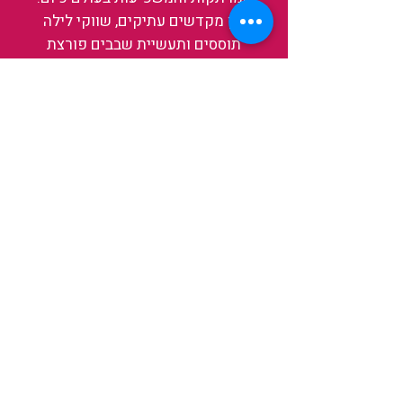
בין מקדשים עתיקים, שווקי לילה
תוססים ותעשיית שבבים פורצת
דרך, נגלה אותה מבפנים, ואיתה גם
את עצמנו ואת העולם.
להאזנה לפרקים האחרונים
ולהצצה לעולם של TAIWANIT
לחצו כאן
קראו מה הלקוחות שלנו מספרים