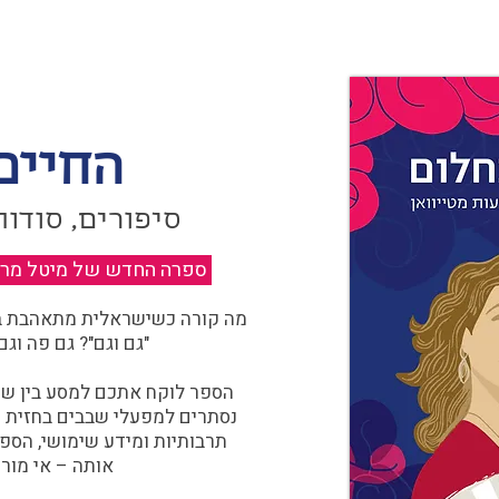
החיים
סיפורים, סודות
ספרה החדש של מיטל מרגול
מה קורה כשישראלית מתאהבת בצ
"גם וגם"? גם פה וגם
הספר לוקח אתכם למסע בין שוו
נסתרים למפעלי שבבים בחזית הח
תרבותיות ומידע שימושי, הספ
אותה – אי מורכ