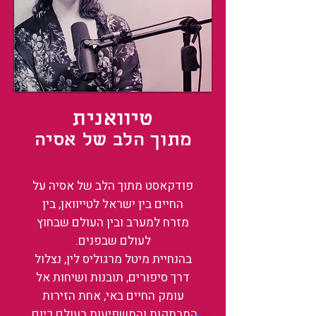
טיוואנית
מתוך הלב של אסיה
פודקאסט מתוך הלב של אסיה על
החיים בין ישראל לטייוואן, בין
מזרח למערב ובין העולם שבחוץ
לעולם שבפנים.
בהנחיית מיטל מרגוליס לין, נצלול
דרך סיפורים, תובנות ושיחות אל
עומק החיים באי, אחת הזירות
המרתקות והמשפיעות בעולם כיום.