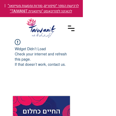
לרכישת הספר ״סיפורים, סודות ומסעות מטייוואן"
|
להאזנה לפודקאסט "טייוואנית TAIWANIT"
Widget Didn’t Load
Check your internet and refresh
this page.
If that doesn’t work, contact us.