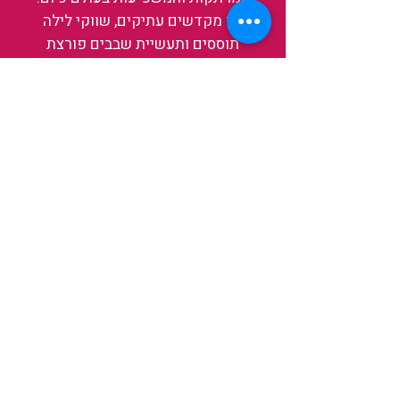
בין מקדשים עתיקים, שווקי לילה
תוססים ותעשיית שבבים פורצת
דרך, נגלה אותה מבפנים, ואיתה גם
את עצמנו ואת העולם.
להאזנה לפרקים האחרונים
ולהצצה לעולם של TAIWANIT
לחצו כאן
קראו מה הלקוחות שלנו מספרים