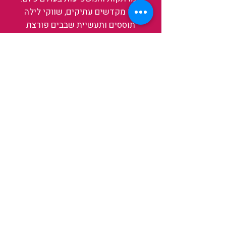
בין מקדשים עתיקים, שווקי לילה
תוססים ותעשיית שבבים פורצת
דרך, נגלה אותה מבפנים, ואיתה גם
את עצמנו ואת העולם.
להאזנה לפרקים האחרונים
ולהצצה לעולם של TAIWANIT
לחצו כאן
קראו מה הלקוחות שלנו מספרים