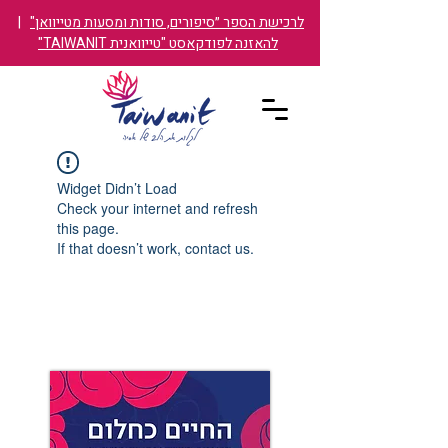
לרכישת הספר ״סיפורים, סודות ומסעות מטייוואן"
|
להאזנה לפודקאסט "טייוואנית TAIWANIT"
Widget Didn’t Load
Check your internet and refresh
this page.
If that doesn’t work, contact us.