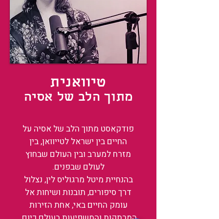
טיוואנית
מתוך הלב של אסיה
פודקאסט מתוך הלב של אסיה על
החיים בין ישראל לטייוואן, בין
מזרח למערב ובין העולם שבחוץ
לעולם שבפנים.
בהנחיית מיטל מרגוליס לין, נצלול
דרך סיפורים, תובנות ושיחות אל
עומק החיים באי, אחת הזירות
המרתקות והמשפיעות בעולם כיום.