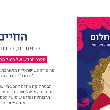
החיים
סיפורים, סודות
ספרה החדש של מיטל מרגול
מה קורה כשישראלית מתאהבת בצ
"גם וגם"? גם פה וגם
הספר לוקח אתכם למסע בין שוו
נסתרים למפעלי שבבים בחזית הח
תרבותיות ומידע שימושי, הספ
אותה – אי מורכ