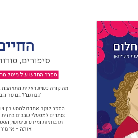
החיים
סיפורים, סודות
ספרה החדש של מיטל מרגול
מה קורה כשישראלית מתאהבת בצ
"גם וגם"? גם פה וגם
הספר לוקח אתכם למסע בין שוו
נסתרים למפעלי שבבים בחזית הח
תרבותיות ומידע שימושי, הספ
אותה – אי מורכ