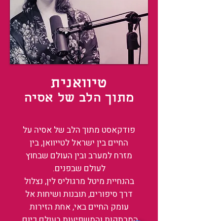
טיוואנית
מתוך הלב של אסיה
פודקאסט מתוך הלב של אסיה על
החיים בין ישראל לטייוואן, בין
מזרח למערב ובין העולם שבחוץ
לעולם שבפנים.
בהנחיית מיטל מרגוליס לין, נצלול
דרך סיפורים, תובנות ושיחות אל
עומק החיים באי, אחת הזירות
המרתקות והמשפיעות בעולם כיום.