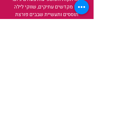
בין מקדשים עתיקים, שווקי לילה
תוססים ותעשיית שבבים פורצת
דרך, נגלה אותה מבפנים, ואיתה גם
את עצמנו ואת העולם.
להאזנה לפרקים האחרונים
ולהצצה לעולם של TAIWANIT
לחצו כאן
קראו מה הלקוחות שלנו מספרים