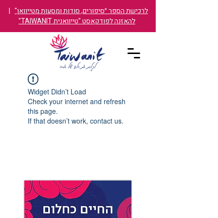
לרכישת הספר ״סיפורים, סודות ומסעות מטייוואן"
|
להאזנה לפודקאסט "טייוואנית TAIWANIT"
Widget Didn’t Load
Check your internet and refresh
this page.
If that doesn’t work, contact us.