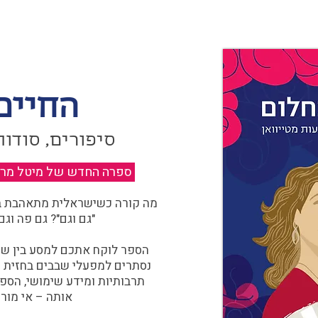
החיים
סיפורים, סודות
ספרה החדש של מיטל מרגול
מה קורה כשישראלית מתאהבת בצ
"גם וגם"? גם פה וגם
הספר לוקח אתכם למסע בין שוו
נסתרים למפעלי שבבים בחזית הח
תרבותיות ומידע שימושי, הספ
אותה – אי מורכ