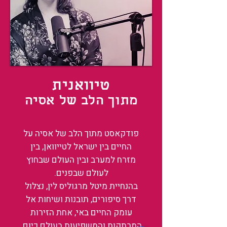
טיוואנית
מתוך הלב של אסיה
פודקאסט מתוך הלב של אסיה על
החיים בין ישראל לטייוואן, בין
מזרח למערב ובין העולם שבחוץ
לעולם שבפנים.
בהנחיית מיטל מרגוליס לין, נצלול
דרך סיפורים, תובנות ושיחות אל
עומק החיים באי, אחת הזירות
המרתקות והמשפיעות בעולם כיום.