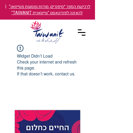
לרכישת הספר ״סיפורים, סודות ומסעות מטייוואן"
|
להאזנה לפודקאסט "טייוואנית TAIWANIT"
Widget Didn’t Load
Check your internet and refresh
this page.
If that doesn’t work, contact us.