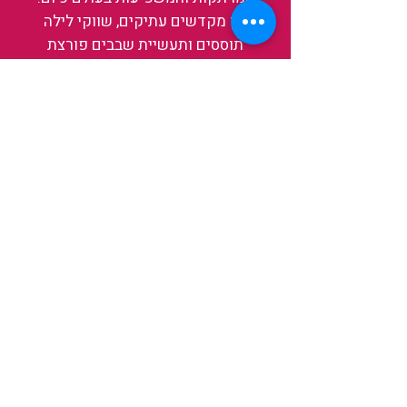
בין מקדשים עתיקים, שווקי לילה
תוססים ותעשיית שבבים פורצת
דרך, נגלה אותה מבפנים, ואיתה גם
את עצמנו ואת העולם.
להאזנה לפרקים האחרונים
ולהצצה לעולם של TAIWANIT
לחצו כאן
קראו מה הלקוחות שלנו מספרים