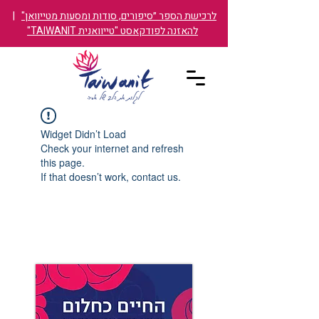
לרכישת הספר ״סיפורים, סודות ומסעות מטייוואן"
|
להאזנה לפודקאסט "טייוואנית TAIWANIT"
Widget Didn’t Load
Check your internet and refresh
this page.
If that doesn’t work, contact us.