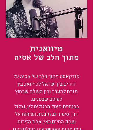
טיוואנית
מתוך הלב של אסיה
פודקאסט מתוך הלב של אסיה על
החיים בין ישראל לטייוואן, בין
מזרח למערב ובין העולם שבחוץ
לעולם שבפנים.
בהנחיית מיטל מרגוליס לין, נצלול
דרך סיפורים, תובנות ושיחות אל
עומק החיים באי, אחת הזירות
המרתקות והמשפיעות בעולם כיום.