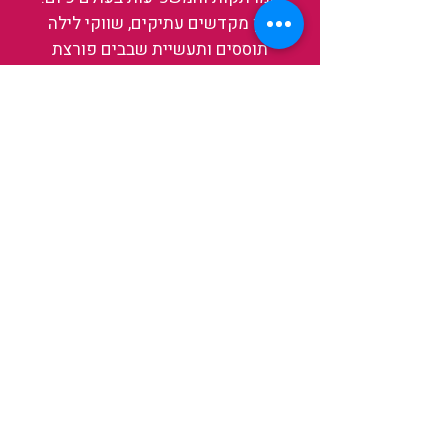
בין מקדשים עתיקים, שווקי לילה
תוססים ותעשיית שבבים פורצת
דרך, נגלה אותה מבפנים, ואיתה גם
את עצמנו ואת העולם.
להאזנה לפרקים האחרונים
ולהצצה לעולם של TAIWANIT
לחצו כאן
קראו מה הלקוחות שלנו מספרים