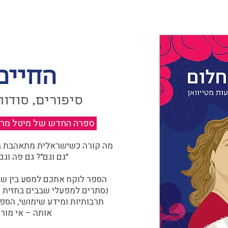
החיים
סיפורים, סודות
ספרה החדש של מיטל מרגול
מה קורה כשישראלית מתאהבת בצ
"גם וגם"? גם פה וגם
הספר לוקח אתכם למסע בין שוו
נסתרים למפעלי שבבים בחזית הח
תרבותיות ומידע שימושי, הספ
אותה – אי מורכ