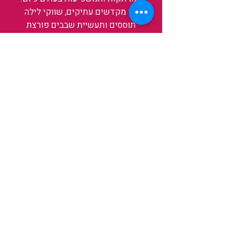
בין מקדשים עתיקים, שווקי לילה
תוססים ותעשיית שבבים פורצת
דרך, נגלה אותה מבפנים, ואיתה גם
את עצמנו ואת העולם.
להאזנה לפרקים האחרונים
ולהצצה לעולם של TAIWANIT
לחצו כאן
קראו מה הלקוחות שלנו מספרים