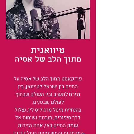
טיוואנית
מתוך הלב של אסיה
פודקאסט מתוך הלב של אסיה על
החיים בין ישראל לטייוואן, בין
מזרח למערב ובין העולם שבחוץ
לעולם שבפנים.
בהנחיית מיטל מרגוליס לין, נצלול
דרך סיפורים, תובנות ושיחות אל
עומק החיים באי, אחת הזירות
המרתקות והמשפיעות בעולם כיום.