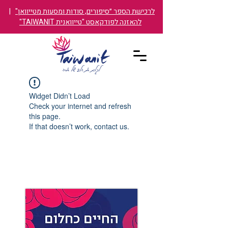
לרכישת הספר ״סיפורים, סודות ומסעות מטייוואן"
|
להאזנה לפודקאסט "טייוואנית TAIWANIT"
Widget Didn’t Load
Check your internet and refresh
this page.
If that doesn’t work, contact us.