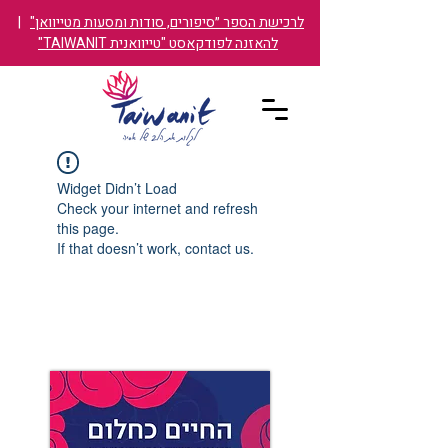
לרכישת הספר ״סיפורים, סודות ומסעות מטייוואן"
|
להאזנה לפודקאסט "טייוואנית TAIWANIT"
Widget Didn’t Load
Check your internet and refresh
this page.
If that doesn’t work, contact us.