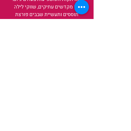
בין מקדשים עתיקים, שווקי לילה
תוססים ותעשיית שבבים פורצת
דרך, נגלה אותה מבפנים, ואיתה גם
את עצמנו ואת העולם.
להאזנה לפרקים האחרונים
ולהצצה לעולם של TAIWANIT
לחצו כאן
קראו מה הלקוחות שלנו מספרים