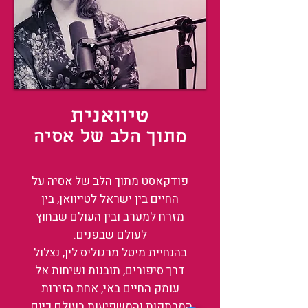
טיוואנית
מתוך הלב של אסיה
פודקאסט מתוך הלב של אסיה על
החיים בין ישראל לטייוואן, בין
מזרח למערב ובין העולם שבחוץ
לעולם שבפנים.
בהנחיית מיטל מרגוליס לין, נצלול
דרך סיפורים, תובנות ושיחות אל
עומק החיים באי, אחת הזירות
המרתקות והמשפיעות בעולם כיום.