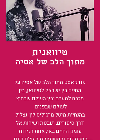
טיוואנית
מתוך הלב של אסיה
פודקאסט מתוך הלב של אסיה על
החיים בין ישראל לטייוואן, בין
מזרח למערב ובין העולם שבחוץ
לעולם שבפנים.
בהנחיית מיטל מרגוליס לין, נצלול
דרך סיפורים, תובנות ושיחות אל
עומק החיים באי, אחת הזירות
המרתקות והמשפיעות בעולם כיום.