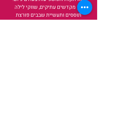
בין מקדשים עתיקים, שווקי לילה
תוססים ותעשיית שבבים פורצת
דרך, נגלה אותה מבפנים, ואיתה גם
את עצמנו ואת העולם.
להאזנה לפרקים האחרונים
ולהצצה לעולם של TAIWANIT
לחצו כאן
קראו מה הלקוחות שלנו מספרים