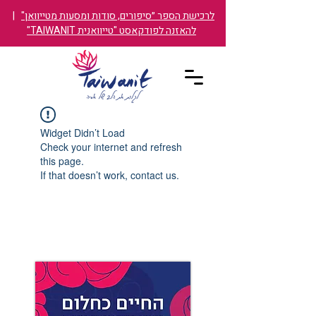
לרכישת הספר ״סיפורים, סודות ומסעות מטייוואן"
|
להאזנה לפודקאסט "טייוואנית TAIWANIT"
Widget Didn’t Load
Check your internet and refresh
this page.
If that doesn’t work, contact us.