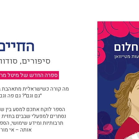
החיים
סיפורים, סודות
ספרה החדש של מיטל מרגול
מה קורה כשישראלית מתאהבת בצ
"גם וגם"? גם פה וגם
הספר לוקח אתכם למסע בין שוו
נסתרים למפעלי שבבים בחזית הח
תרבותיות ומידע שימושי, הספ
אותה – אי מורכ