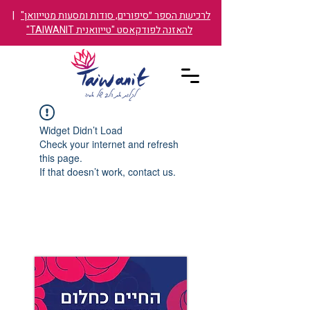
לרכישת הספר ״סיפורים, סודות ומסעות מטייוואן"
|
להאזנה לפודקאסט "טייוואנית TAIWANIT"
Widget Didn’t Load
Check your internet and refresh
this page.
If that doesn’t work, contact us.