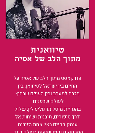
טיוואנית
מתוך הלב של אסיה
פודקאסט מתוך הלב של אסיה על
החיים בין ישראל לטייוואן, בין
מזרח למערב ובין העולם שבחוץ
לעולם שבפנים.
בהנחיית מיטל מרגוליס לין, נצלול
דרך סיפורים, תובנות ושיחות אל
עומק החיים באי, אחת הזירות
המרתקות והמשפיעות בעולם כיום.