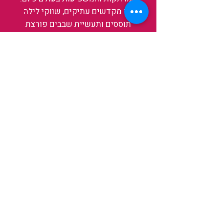
בין מקדשים עתיקים, שווקי לילה
תוססים ותעשיית שבבים פורצת
דרך, נגלה אותה מבפנים, ואיתה גם
את עצמנו ואת העולם.
להאזנה לפרקים האחרונים
ולהצצה לעולם של TAIWANIT
לחצו כאן
קראו מה הלקוחות שלנו מספרים