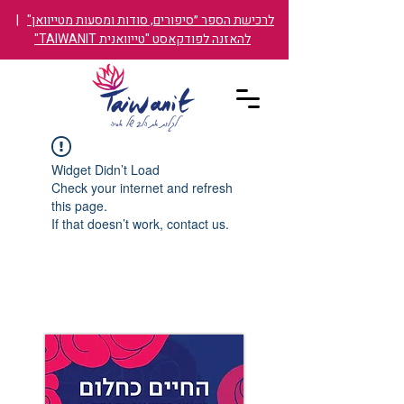
לרכישת הספר ״סיפורים, סודות ומסעות מטייוואן"
|
להאזנה לפודקאסט "טייוואנית TAIWANIT"
Widget Didn’t Load
Check your internet and refresh
this page.
If that doesn’t work, contact us.