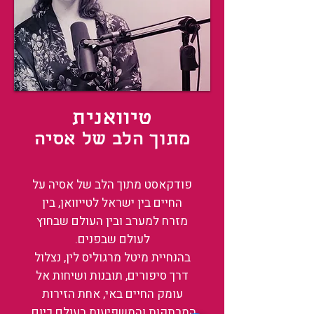
טיוואנית
מתוך הלב של אסיה
פודקאסט מתוך הלב של אסיה על
החיים בין ישראל לטייוואן, בין
מזרח למערב ובין העולם שבחוץ
לעולם שבפנים.
בהנחיית מיטל מרגוליס לין, נצלול
דרך סיפורים, תובנות ושיחות אל
עומק החיים באי, אחת הזירות
המרתקות והמשפיעות בעולם כיום.