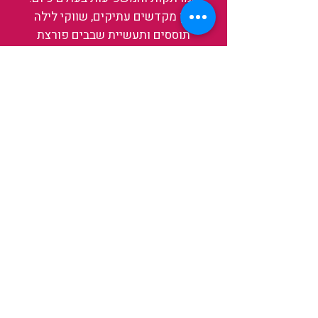
בין מקדשים עתיקים, שווקי לילה
תוססים ותעשיית שבבים פורצת
דרך, נגלה אותה מבפנים, ואיתה גם
את עצמנו ואת העולם.
להאזנה לפרקים האחרונים
ולהצצה לעולם של TAIWANIT
לחצו כאן
קראו מה הלקוחות שלנו מספרים