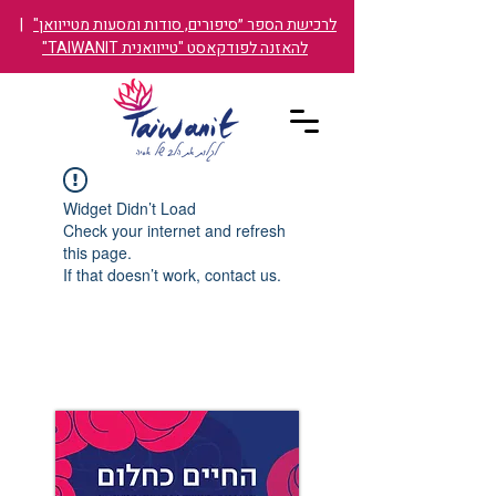
לרכישת הספר ״סיפורים, סודות ומסעות מטייוואן"
|
להאזנה לפודקאסט "טייוואנית TAIWANIT"
Widget Didn’t Load
Check your internet and refresh
this page.
If that doesn’t work, contact us.