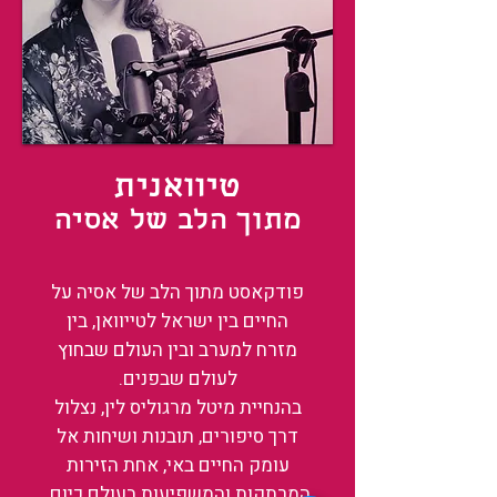
טיוואנית
מתוך הלב של אסיה
פודקאסט מתוך הלב של אסיה על
החיים בין ישראל לטייוואן, בין
מזרח למערב ובין העולם שבחוץ
לעולם שבפנים.
בהנחיית מיטל מרגוליס לין, נצלול
דרך סיפורים, תובנות ושיחות אל
עומק החיים באי, אחת הזירות
המרתקות והמשפיעות בעולם כיום.