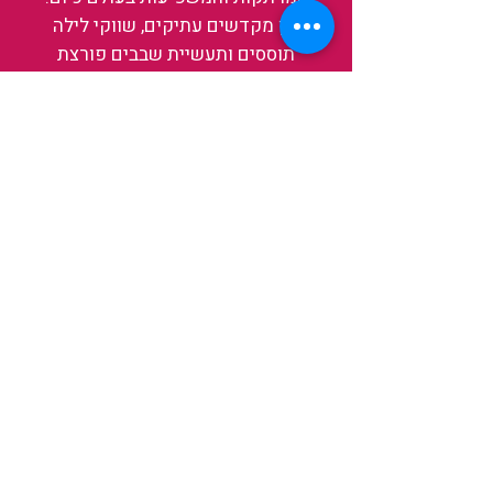
בין מקדשים עתיקים, שווקי לילה
תוססים ותעשיית שבבים פורצת
דרך, נגלה אותה מבפנים, ואיתה גם
את עצמנו ואת העולם.
להאזנה לפרקים האחרונים
ולהצצה לעולם של TAIWANIT
לחצו כאן
קראו מה הלקוחות שלנו מספרים