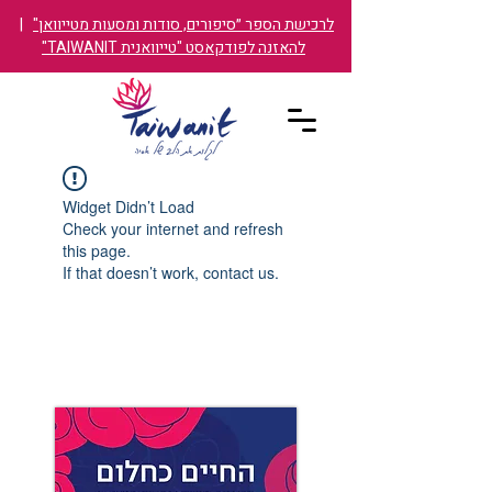
לרכישת הספר ״סיפורים, סודות ומסעות מטייוואן"
|
להאזנה לפודקאסט "טייוואנית TAIWANIT"
Widget Didn’t Load
Check your internet and refresh
this page.
If that doesn’t work, contact us.