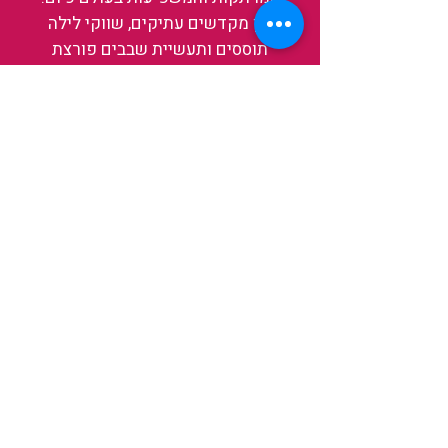
בין מקדשים עתיקים, שווקי לילה
תוססים ותעשיית שבבים פורצת
דרך, נגלה אותה מבפנים, ואיתה גם
את עצמנו ואת העולם.
להאזנה לפרקים האחרונים
ולהצצה לעולם של TAIWANIT
לחצו כאן
קראו מה הלקוחות שלנו מספרים