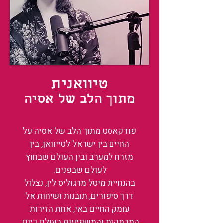
טיוואנית
מתוך הלב של אסיה
פודקאסט מתוך הלב של אסיה על
החיים בין ישראל לטייוואן, בין
מזרח למערב ובין העולם שבחוץ
לעולם שבפנים.
בהנחיית מיטל מרגוליס לין, נצלול
דרך סיפורים, תובנות ושיחות אל
עומק החיים באי, אחת הזירות
המרתקות והמשפיעות בעולם כיום.