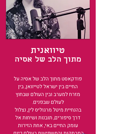
טיוואנית
מתוך הלב של אסיה
פודקאסט מתוך הלב של אסיה על
החיים בין ישראל לטייוואן, בין
מזרח למערב ובין העולם שבחוץ
לעולם שבפנים.
בהנחיית מיטל מרגוליס לין, נצלול
דרך סיפורים, תובנות ושיחות אל
עומק החיים באי, אחת הזירות
המרתקות והמשפיעות בעולם כיום.