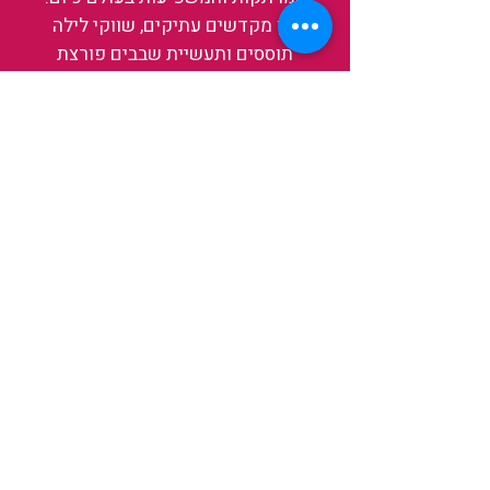
בין מקדשים עתיקים, שווקי לילה
תוססים ותעשיית שבבים פורצת
דרך, נגלה אותה מבפנים, ואיתה גם
את עצמנו ואת העולם.
להאזנה לפרקים האחרונים
ולהצצה לעולם של TAIWANIT
לחצו כאן
קראו מה הלקוחות שלנו מספרים