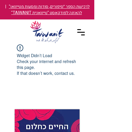
לרכישת הספר ״סיפורים, סודות ומסעות מטייוואן"
|
להאזנה לפודקאסט "טייוואנית TAIWANIT"
Widget Didn’t Load
Check your internet and refresh
this page.
If that doesn’t work, contact us.