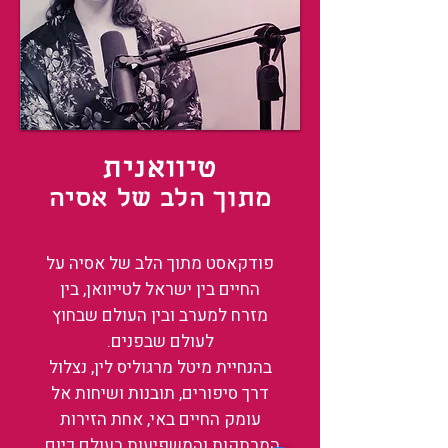
טיוואנית
מתוך הלב של אסיה
פודקאסט מתוך הלב של אסיה על
החיים בין ישראל לטייוואן, בין
מזרח למערב ובין העולם שבחוץ
לעולם שבפנים.
בהנחיית מיטל מרגוליס לין, נצלול
דרך סיפורים, תובנות ושיחות אל
עומק החיים באי, אחת הזירות
המרתקות והמשפיעות בעולם כיום.