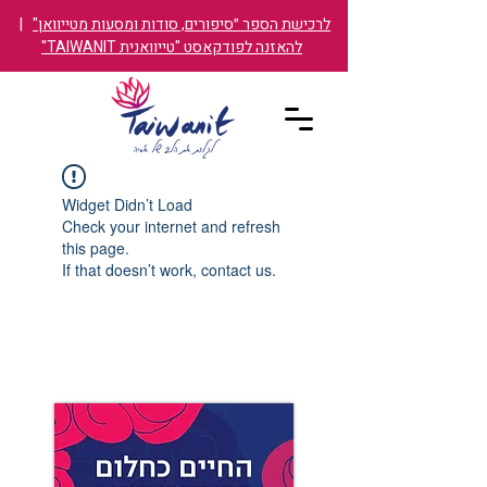
לרכישת הספר ״סיפורים, סודות ומסעות מטייוואן"
|
להאזנה לפודקאסט "טייוואנית TAIWANIT"
Widget Didn’t Load
Check your internet and refresh
this page.
If that doesn’t work, contact us.