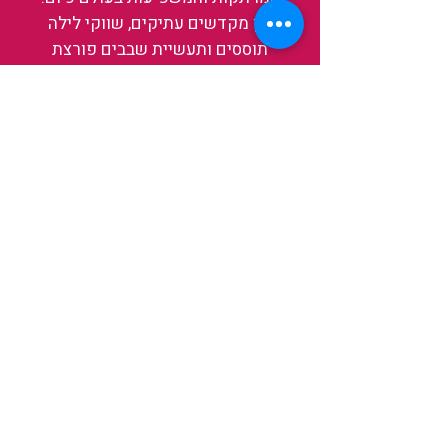
בין מקדשים עתיקים, שווקי לילה
תוססים ותעשיית שבבים פורצת
דרך, נגלה אותה מבפנים, ואיתה גם
את עצמנו ואת העולם.
להאזנה לפרקים האחרונים
ולהצצה לעולם של TAIWANIT
לחצו כאן
קראו מה הלקוחות שלנו מספרים