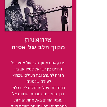
טיוואנית
מתוך הלב של אסיה
פודקאסט מתוך הלב של אסיה על
החיים בין ישראל לטייוואן, בין
מזרח למערב ובין העולם שבחוץ
לעולם שבפנים.
בהנחיית מיטל מרגוליס לין, נצלול
דרך סיפורים, תובנות ושיחות אל
עומק החיים באי, אחת הזירות
המרתקות והמשפיעות בעולם כיום.