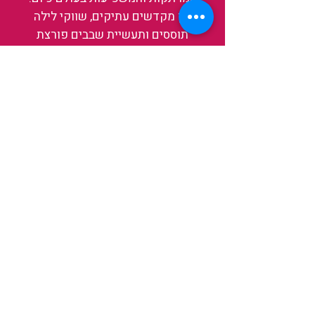
בין מקדשים עתיקים, שווקי לילה
תוססים ותעשיית שבבים פורצת
דרך, נגלה אותה מבפנים, ואיתה גם
את עצמנו ואת העולם.
להאזנה לפרקים האחרונים
ולהצצה לעולם של TAIWANIT
לחצו כאן
קראו מה הלקוחות שלנו מספרים