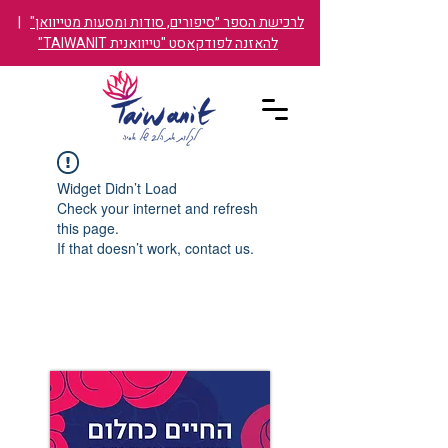
לרכישת הספר ״סיפורים, סודות ומסעות מטייוואן"
|
להאזנה לפודקאסט "טייוואנית TAIWANIT"
Widget Didn’t Load
Check your internet and refresh
this page.
If that doesn’t work, contact us.