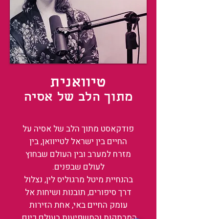
טיוואנית
מתוך הלב של אסיה
פודקאסט מתוך הלב של אסיה על
החיים בין ישראל לטייוואן, בין
מזרח למערב ובין העולם שבחוץ
לעולם שבפנים.
בהנחיית מיטל מרגוליס לין, נצלול
דרך סיפורים, תובנות ושיחות אל
עומק החיים באי, אחת הזירות
המרתקות והמשפיעות בעולם כיום.