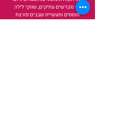
בין מקדשים עתיקים, שווקי לילה
תוססים ותעשיית שבבים פורצת
דרך, נגלה אותה מבפנים, ואיתה גם
את עצמנו ואת העולם.
להאזנה לפרקים האחרונים
ולהצצה לעולם של TAIWANIT
לחצו כאן
קראו מה הלקוחות שלנו מספרים