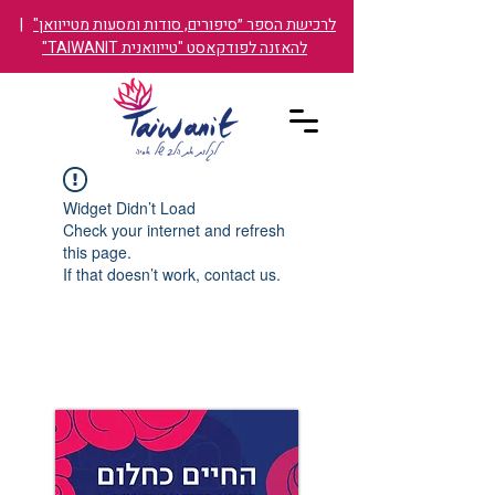
לרכישת הספר ״סיפורים, סודות ומסעות מטייוואן"
|
להאזנה לפודקאסט "טייוואנית TAIWANIT"
Widget Didn’t Load
Check your internet and refresh
this page.
If that doesn’t work, contact us.