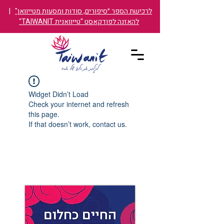
לרכישת הספר ״סיפורים, סודות ומסעות מטייוואן"
|
להאזנה לפודקאסט "טייוואנית TAIWANIT"
Widget Didn’t Load
Check your internet and refresh
this page.
If that doesn’t work, contact us.