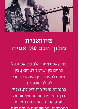
טיוואנית
מתוך הלב של אסיה
פודקאסט מתוך הלב של אסיה על
החיים בין ישראל לטייוואן, בין
מזרח למערב ובין העולם שבחוץ
לעולם שבפנים.
בהנחיית מיטל מרגוליס לין, נצלול
דרך סיפורים, תובנות ושיחות אל
עומק החיים באי, אחת הזירות
המרתקות והמשפיעות בעולם כיום.