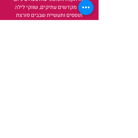
בין מקדשים עתיקים, שווקי לילה
תוססים ותעשיית שבבים פורצת
דרך, נגלה אותה מבפנים, ואיתה גם
את עצמנו ואת העולם.
להאזנה לפרקים האחרונים
ולהצצה לעולם של TAIWANIT
לחצו כאן
קראו מה הלקוחות שלנו מספרים