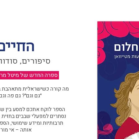
החיים
סיפורים, סודות
ספרה החדש של מיטל מרגול
מה קורה כשישראלית מתאהבת בצ
"גם וגם"? גם פה וגם
הספר לוקח אתכם למסע בין שוו
נסתרים למפעלי שבבים בחזית הח
תרבותיות ומידע שימושי, הספ
אותה – אי מורכ