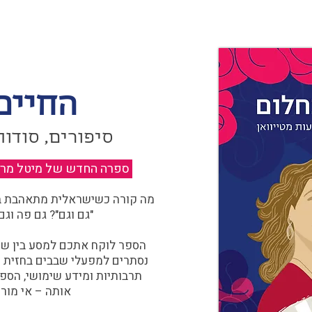
החיים
סיפורים, סודות
ספרה החדש של מיטל מרגול
מה קורה כשישראלית מתאהבת בצ
"גם וגם"? גם פה וגם
הספר לוקח אתכם למסע בין שוו
נסתרים למפעלי שבבים בחזית הח
תרבותיות ומידע שימושי, הספ
אותה – אי מורכ