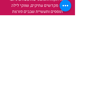
בין מקדשים עתיקים, שווקי לילה
תוססים ותעשיית שבבים פורצת
דרך, נגלה אותה מבפנים, ואיתה גם
את עצמנו ואת העולם.
להאזנה לפרקים האחרונים
ולהצצה לעולם של TAIWANIT
לחצו כאן
קראו מה הלקוחות שלנו מספרים