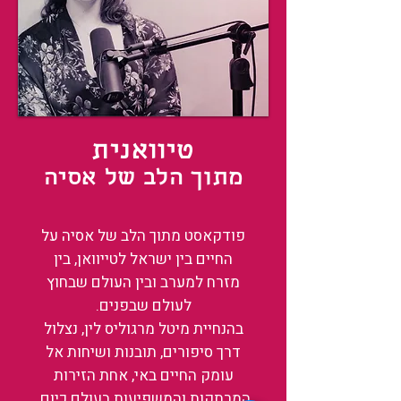
טיוואנית
מתוך הלב של אסיה
פודקאסט מתוך הלב של אסיה על
החיים בין ישראל לטייוואן, בין
מזרח למערב ובין העולם שבחוץ
לעולם שבפנים.
בהנחיית מיטל מרגוליס לין, נצלול
דרך סיפורים, תובנות ושיחות אל
עומק החיים באי, אחת הזירות
המרתקות והמשפיעות בעולם כיום.