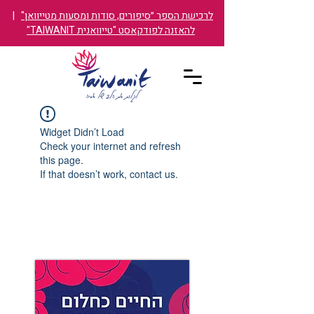
לרכישת הספר ״סיפורים, סודות ומסעות מטייוואן"
|
להאזנה לפודקאסט "טייוואנית TAIWANIT"
Widget Didn’t Load
Check your internet and refresh
this page.
If that doesn’t work, contact us.