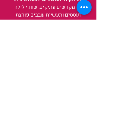
בין מקדשים עתיקים, שווקי לילה
תוססים ותעשיית שבבים פורצת
דרך, נגלה אותה מבפנים, ואיתה גם
את עצמנו ואת העולם.
להאזנה לפרקים האחרונים
ולהצצה לעולם של TAIWANIT
לחצו כאן
קראו מה הלקוחות שלנו מספרים