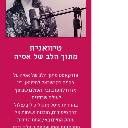
טיוואנית
מתוך הלב של אסיה
פודקאסט מתוך הלב של אסיה על
החיים בין ישראל לטייוואן, בין
מזרח למערב ובין העולם שבחוץ
לעולם שבפנים.
בהנחיית מיטל מרגוליס לין, נצלול
דרך סיפורים, תובנות ושיחות אל
עומק החיים באי, אחת הזירות
המרתקות והמשפיעות בעולם כיום.