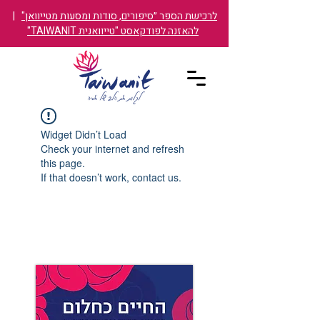
לרכישת הספר ״סיפורים, סודות ומסעות מטייוואן"
|
להאזנה לפודקאסט "טייוואנית TAIWANIT"
Widget Didn’t Load
Check your internet and refresh
this page.
If that doesn’t work, contact us.