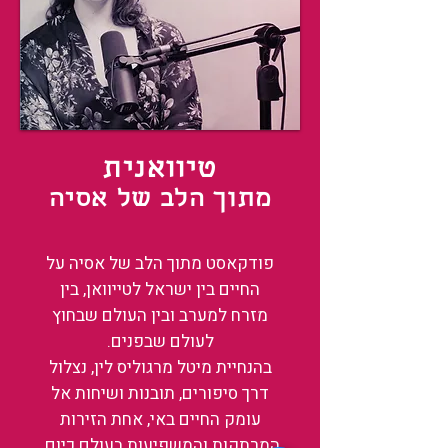
טיוואנית
מתוך הלב של אסיה
פודקאסט מתוך הלב של אסיה על
החיים בין ישראל לטייוואן, בין
מזרח למערב ובין העולם שבחוץ
לעולם שבפנים.
בהנחיית מיטל מרגוליס לין, נצלול
דרך סיפורים, תובנות ושיחות אל
עומק החיים באי, אחת הזירות
המרתקות והמשפיעות בעולם כיום.