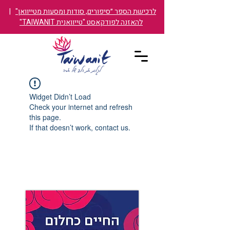
לרכישת הספר ״סיפורים, סודות ומסעות מטייוואן"
|
להאזנה לפודקאסט "טייוואנית TAIWANIT"
Widget Didn’t Load
Check your internet and refresh
this page.
If that doesn’t work, contact us.