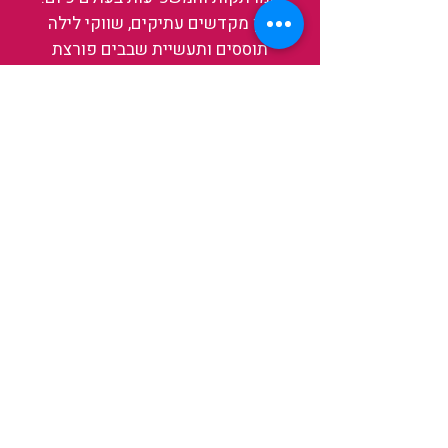
בין מקדשים עתיקים, שווקי לילה
תוססים ותעשיית שבבים פורצת
דרך, נגלה אותה מבפנים, ואיתה גם
את עצמנו ואת העולם.
להאזנה לפרקים האחרונים
ולהצצה לעולם של TAIWANIT
לחצו כאן
קראו מה הלקוחות שלנו מספרים