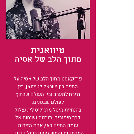
טיוואנית
מתוך הלב של אסיה
פודקאסט מתוך הלב של אסיה על
החיים בין ישראל לטייוואן, בין
מזרח למערב ובין העולם שבחוץ
לעולם שבפנים.
בהנחיית מיטל מרגוליס לין, נצלול
דרך סיפורים, תובנות ושיחות אל
עומק החיים באי, אחת הזירות
המרתקות והמשפיעות בעולם כיום.