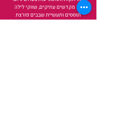
בין מקדשים עתיקים, שווקי לילה
תוססים ותעשיית שבבים פורצת
דרך, נגלה אותה מבפנים, ואיתה גם
את עצמנו ואת העולם.
להאזנה לפרקים האחרונים
ולהצצה לעולם של TAIWANIT
לחצו כאן
קראו מה הלקוחות שלנו מספרים