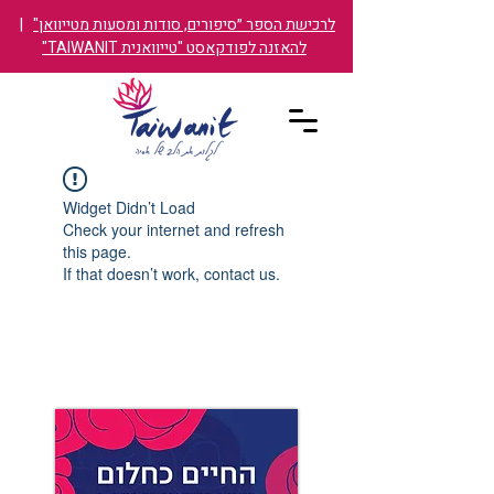
לרכישת הספר ״סיפורים, סודות ומסעות מטייוואן"
|
להאזנה לפודקאסט "טייוואנית TAIWANIT"
Widget Didn’t Load
Check your internet and refresh
this page.
If that doesn’t work, contact us.