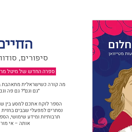
החיים
סיפורים, סודות
ספרה החדש של מיטל מרגול
מה קורה כשישראלית מתאהבת בצ
"גם וגם"? גם פה וגם
הספר לוקח אתכם למסע בין שוו
נסתרים למפעלי שבבים בחזית הח
תרבותיות ומידע שימושי, הספ
אותה – אי מורכ