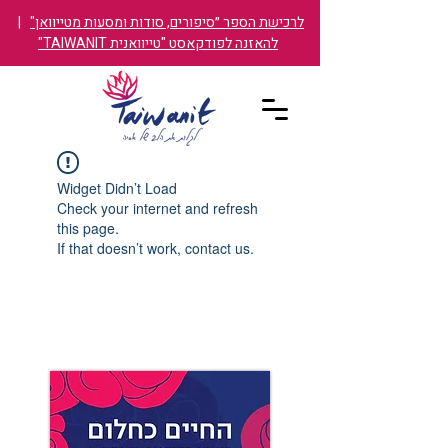
לרכישת הספר ״סיפורים, סודות ומסעות מטייוואן"
|
להאזנה לפודקאסט "טייוואנית TAIWANIT"
Widget Didn’t Load
Check your internet and refresh
this page.
If that doesn’t work, contact us.