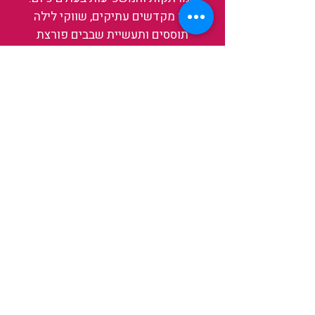
בין מקדשים עתיקים, שווקי לילה
תוססים ותעשיית שבבים פורצת
דרך, נגלה אותה מבפנים, ואיתה גם
את עצמנו ואת העולם.
להאזנה לפרקים האחרונים
ולהצצה לעולם של TAIWANIT
לחצו כאן
קראו מה הלקוחות שלנו מספרים