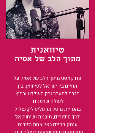
טיוואנית
מתוך הלב של אסיה
פודקאסט מתוך הלב של אסיה על
החיים בין ישראל לטייוואן, בין
מזרח למערב ובין העולם שבחוץ
לעולם שבפנים.
בהנחיית מיטל מרגוליס לין, נצלול
דרך סיפורים, תובנות ושיחות אל
עומק החיים באי, אחת הזירות
המרתקות והמשפיעות בעולם כיום.