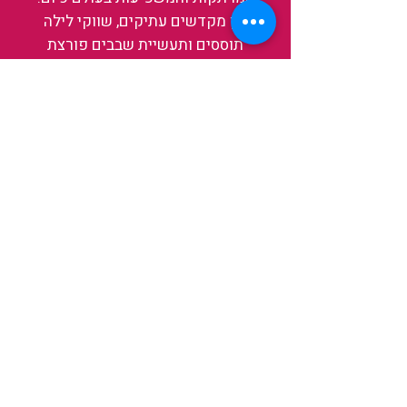
בין מקדשים עתיקים, שווקי לילה
תוססים ותעשיית שבבים פורצת
דרך, נגלה אותה מבפנים, ואיתה גם
את עצמנו ואת העולם.
להאזנה לפרקים האחרונים
ולהצצה לעולם של TAIWANIT
לחצו כאן
קראו מה הלקוחות שלנו מספרים