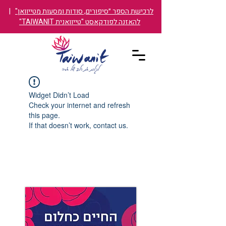
לרכישת הספר ״סיפורים, סודות ומסעות מטייוואן"
|
להאזנה לפודקאסט "טייוואנית TAIWANIT"
Widget Didn’t Load
Check your internet and refresh
this page.
If that doesn’t work, contact us.