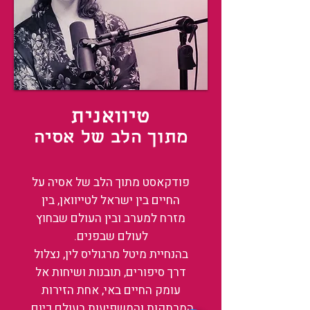
טיוואנית
מתוך הלב של אסיה
פודקאסט מתוך הלב של אסיה על
החיים בין ישראל לטייוואן, בין
מזרח למערב ובין העולם שבחוץ
לעולם שבפנים.
בהנחיית מיטל מרגוליס לין, נצלול
דרך סיפורים, תובנות ושיחות אל
עומק החיים באי, אחת הזירות
המרתקות והמשפיעות בעולם כיום.