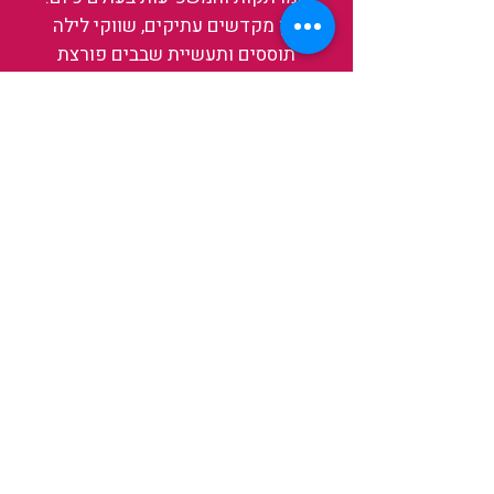
בין מקדשים עתיקים, שווקי לילה
תוססים ותעשיית שבבים פורצת
דרך, נגלה אותה מבפנים, ואיתה גם
את עצמנו ואת העולם.
להאזנה לפרקים האחרונים
ולהצצה לעולם של TAIWANIT
לחצו כאן
קראו מה הלקוחות שלנו מספרים