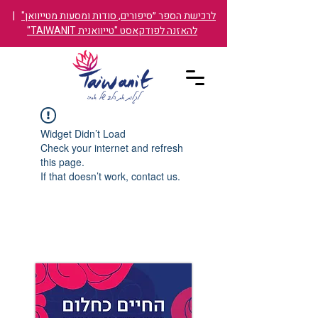
לרכישת הספר ״סיפורים, סודות ומסעות מטייוואן"
|
להאזנה לפודקאסט "טייוואנית TAIWANIT"
Widget Didn’t Load
Check your internet and refresh
this page.
If that doesn’t work, contact us.