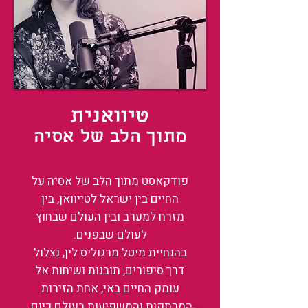
טיוואנית
מתוך הלב של אסיה
פודקאסט מתוך הלב של אסיה על
החיים בין ישראל לטייוואן, בין
מזרח למערב ובין העולם שבחוץ
לעולם שבפנים.
בהנחיית מיטל מרגוליס לין, נצלול
דרך סיפורים, תובנות ושיחות אל
עומק החיים באי, אחת הזירות
המרתקות והמשפיעות בעולם כיום.