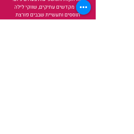
בין מקדשים עתיקים, שווקי לילה
תוססים ותעשיית שבבים פורצת
דרך, נגלה אותה מבפנים, ואיתה גם
את עצמנו ואת העולם.
להאזנה לפרקים האחרונים
ולהצצה לעולם של TAIWANIT
לחצו כאן
קראו מה הלקוחות שלנו מספרים