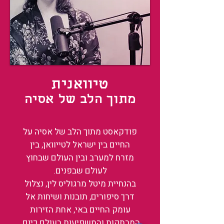
טיוואנית
מתוך הלב של אסיה
פודקאסט מתוך הלב של אסיה על
החיים בין ישראל לטייוואן, בין
מזרח למערב ובין העולם שבחוץ
לעולם שבפנים.
בהנחיית מיטל מרגוליס לין, נצלול
דרך סיפורים, תובנות ושיחות אל
עומק החיים באי, אחת הזירות
המרתקות והמשפיעות בעולם כיום.