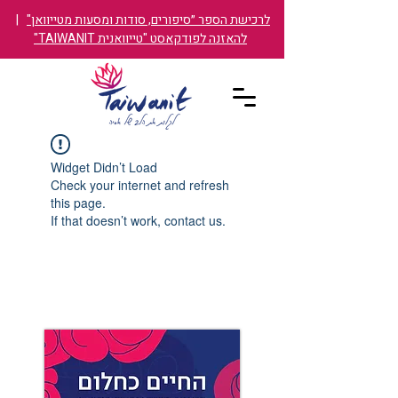
לרכישת הספר ״סיפורים, סודות ומסעות מטייוואן"
|
להאזנה לפודקאסט "טייוואנית TAIWANIT"
Widget Didn’t Load
Check your internet and refresh
this page.
If that doesn’t work, contact us.