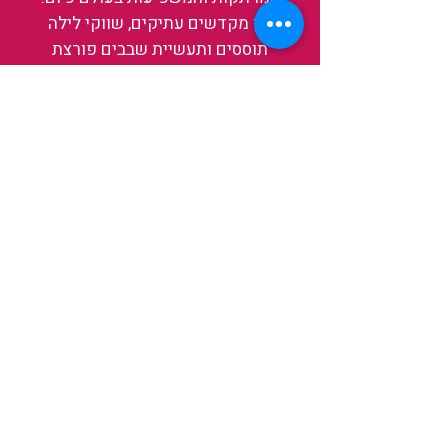
בין מקדשים עתיקים, שווקי לילה
תוססים ותעשיית שבבים פורצת
דרך, נגלה אותה מבפנים, ואיתה גם
את עצמנו ואת העולם.
להאזנה לפרקים האחרונים
ולהצצה לעולם של TAIWANIT
לחצו כאן
קראו מה הלקוחות שלנו מספרים