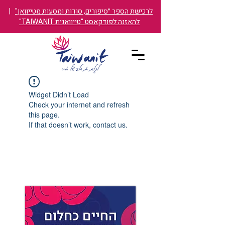
לרכישת הספר ״סיפורים, סודות ומסעות מטייוואן"
|
להאזנה לפודקאסט "טייוואנית TAIWANIT"
Widget Didn’t Load
Check your internet and refresh
this page.
If that doesn’t work, contact us.