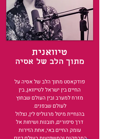
טיוואנית
מתוך הלב של אסיה
פודקאסט מתוך הלב של אסיה על
החיים בין ישראל לטייוואן, בין
מזרח למערב ובין העולם שבחוץ
לעולם שבפנים.
בהנחיית מיטל מרגוליס לין, נצלול
דרך סיפורים, תובנות ושיחות אל
עומק החיים באי, אחת הזירות
המרתקות והמשפיעות בעולם כיום.