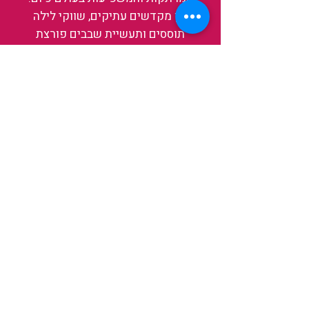
בין מקדשים עתיקים, שווקי לילה
תוססים ותעשיית שבבים פורצת
דרך, נגלה אותה מבפנים, ואיתה גם
את עצמנו ואת העולם.
להאזנה לפרקים האחרונים
ולהצצה לעולם של TAIWANIT
לחצו כאן
קראו מה הלקוחות שלנו מספרים