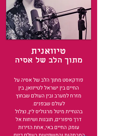
טיוואנית
מתוך הלב של אסיה
פודקאסט מתוך הלב של אסיה על
החיים בין ישראל לטייוואן, בין
מזרח למערב ובין העולם שבחוץ
לעולם שבפנים.
בהנחיית מיטל מרגוליס לין, נצלול
דרך סיפורים, תובנות ושיחות אל
עומק החיים באי, אחת הזירות
המרתקות והמשפיעות בעולם כיום.