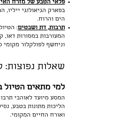
פלאי הטבע של מזרח האי
:
בפארק הגיאולוגי ייליו, המ
הים והרוח.
תרבות, דת ושבטים
: הטיול
המעורבות במסורות דאו, קו
וניחשף לפולקלור מקומי סס
שאלות נפוצות: ל
למי מתאים הטיול 
המסע מיועד לאוהבי תרבוי
הליכות מתונות בטבע, נסיע
ואורח החיים המקומי.