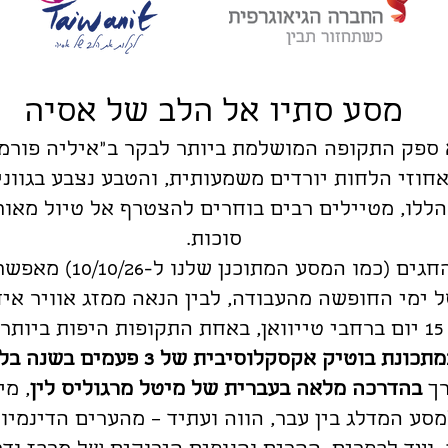
מסע סתיו אל הלב של אסיה
 ספק התקופה המושלמת ביותר לבקר ב"איליה פורמוז
אחוזי הלחות יורדים משמעותית, והטבע נצבע בגוונ
הללו, מטיילים רבים בוחרים להצטרף אל טיול מאורג
סוכות.
יציאה לטיול בעונת החגים
 ימי החופשה מהעבודה, לבין הנאה ממזג אוויר איד
ים
תכונת בוטיק אקסקלוסיבית של 3 פעמים בשנה בלבד
רך
בהדרכה מלאה בעברית של מיטל מרגוליס לין
סע המדלג בין עבר, הווה ועתיד – מהערים הדינמי