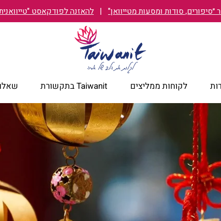
״סיפורים, סודות ומסעות מטייוואן"
|
להאזנה לפודקאסט "טייוואנית TAIWANIT
ות
לקוחות ממליצים
Taiwanit בתקשורת
שאלות