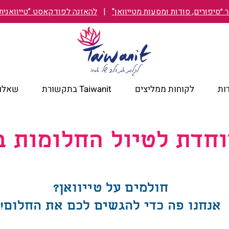
״סיפורים, סודות ומסעות מטייוואן"
|
להאזנה לפודקאסט "טייוואנית TAIWANIT
ות
לקוחות ממליצים
Taiwanit בתקשורת
שאלות
חדת לטיול החלומות בט
חולמים על טייוואן?
אנחנו פה כדי להגשים לכם את החלום!