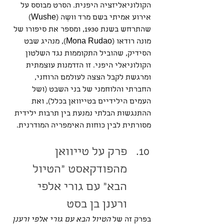
הקולוניאליזציה היפנית. הסרט מבוסס על 
אירוע אמיתי בשם מרד וושֶה (Wushe) 
שהתרחש בשנת 1930, ומספר את סיפורו של 
מונה רודאו (Mona Rudao), מנהיג שבט 
הסידיק, שהוביל התקוממות נגד השלטון 
הקולוניאלי היפני. זו הזדמנות עוצמתית 
ומרגשת לקבל הצצה לעולמם הרוחני, 
החברתי והלוחמני של בני השבט (ושל 
העמים הילידיים בטייוואן בכלל), ואת 
ההתנגשות הבלתי נמנעת בין תרבות ילידית 
מסורתית לבין כוחות האימפריה המודרנית. 
פרק על טייוואן 
מהפודקאסט ״הטיול 
הבא״ עם גורי אלפי 
ורענן בן בסט
בפרק זה של 
הטיול הבא עם גורי אלפי ורענן 