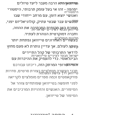
טייוואן היא הרבה מעבר ליעד טיולים 
מסורת סינית
יפהפה - זהו אי בעל עומק תרבותי, היסטורי 
היסטוריה
ואנושי יוצא דופן, עם מרחב ייחודי שבו 
טבע
נפגשים עבר שבטי עתיק, קולוניאליזם יפני, 
מסורת האן מקומית המכתיבה את ההווה, 
טייוואן מבעד לעיניים ישראליות
וחברה דמוקרטית הנוהרת לעתיד. 
מלונות מומלצים
בעשורים האחרונים טייוואן נפתחת יותר 
ויותר לעולם, אך עדיין נותרת לא פעם מחוץ 
קורונה
לרדאר התרבותי של קהל התיירים 
ישראל מבעד לעיניים טייוואניות
הבינלאומי. כדי להעמיק את ההיכרות עם 
אירועים
האי הטרופי המרתק הזה, 
ריכזנו עבורכם 
תכני העשרה מומלצים בצורת סרטים, סדרות 
טייוואן דרך עדשת המצלמה
פודקאסטים וכמה ספרים מומלצים לקריאה 
לפני חופשה בטייוואן שפותחים צוהר אל 
הסיפורים, האנשים והזהויות המרכיבים את 
הסיפור של טייוואן.