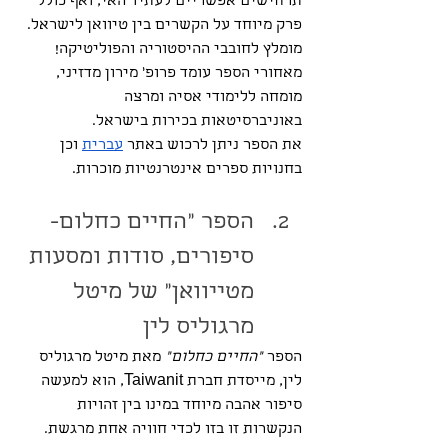
תרחישים אפשריים לעתיד האי, ואף כולל 
פרק מיוחד על הקשרים בין טיוואן לישראל. 
מומלץ לחובבי ההיסטוריה והפוליטיקה!
מאחורי הספר עומד פרופ׳ מירון מדזיני, 
מומחה ללימודי אסיה ומרצה 
באוניברסיטאות בכירות בישראל.
את הספר ניתן לרכוש באתר 
עברית
 וכן 
בחנויות ספרים אינטרנטיות מוכרות.
הספר "החיים כחלום- 
סיפורים, סודות ומסעות 
מטייוואן" של מיטל 
מרגוליס לין
הספר 
“החיים כחלום”
 מאת מיטל מרגוליס 
לין, מייסדת חברת Taiwanit, הוא למעשה 
סיפור אהבה מיוחד במינו בין זהויות 
הנקשרות זו בזו לכדי חוויה אחת מרגשת. 