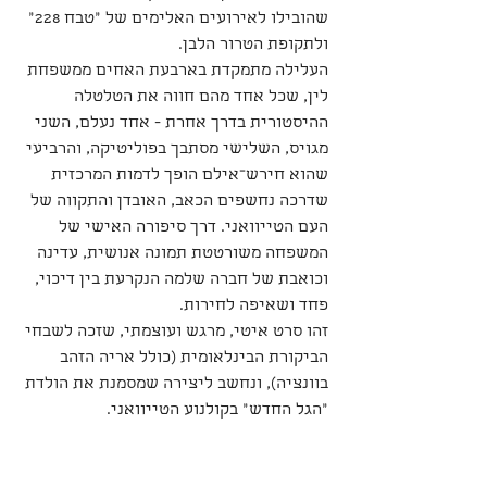
שהובילו לאירועים האלימים של "טבח 228" 
ולתקופת הטרור הלבן.
העלילה מתמקדת בארבעת האחים ממשפחת 
לין, שכל אחד מהם חווה את הטלטלה 
ההיסטורית בדרך אחרת - אחד נעלם, השני 
מגויס, השלישי מסתבך בפוליטיקה, והרביעי 
שהוא חירש־אילם הופך לדמות המרכזית 
שדרכה נחשפים הכאב, האובדן והתקווה של 
העם הטייוואני. דרך סיפורה האישי של 
המשפחה משורטטת תמונה אנושית, עדינה 
וכואבת של חברה שלמה הנקרעת בין דיכוי, 
פחד ושאיפה לחירות.
זהו סרט איטי, מרגש ועוצמתי, שזכה לשבחי 
הביקורת הבינלאומית (כולל אריה הזהב 
בוונציה), ונחשב ליצירה שמסמנת את הולדת 
"הגל החדש" בקולנוע הטייוואני.