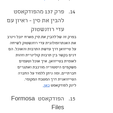
פרק 137 מהפודקאסט 
להבין את סין - ראיון עם 
עדי רוזנשטוק
בפרק זה של 
להבין את סין
 מארח יובל וינרב 
את האנתרופולוגית עדי רוזנשטוק לשיחה 
על טייוואן דרך עדשת התרבות והאוכל. הם 
דנים בקשר בין תרבות קולינרית וזהות 
לאומית בטייוואן, איך אוכל וטעמים 
משקפים היסטוריה מורכבת ואתגרים 
חברתיים, ומה ניתן ללמוד על החברה 
הטייוואנית דרך המטבח המקומי.
לינק לפודקאסט 
כאן.
הפודקאסט Formosa 
Files