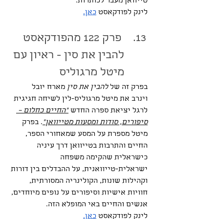
טייוואן מעבר לכותרות.
לינק לפודקאסט 
כאן.
 פרק 122 מהפודקאסט 
להבין את סין - ראיון עם 
מיטל מרגוליס
בפרק זה של 
להבין את סין
 מארח יובל 
וינרב את מיטל מרגוליס-לין לשיחה חגיגית 
לרגל יציאת ספרה החדש 
״החיים כחלום – 
סיפורים, סודות ומסעות מטייוואן״
. בפרק 
מיטל מספרת על המסע שמאחורי הספר, 
החיים והתרבות בטייוואן דרך עיניה 
כישראלית שהקימה משפחה 
ישראלית-טייוואנית, על ההבדלים בין דורות 
וקהילות שונות, הקולינריה המסורתית, 
חוויות אישיות וסיפורים על נופים מיוחדים, 
אנשים והחיים באי המופלא הזה.
לינק לפודקאסט 
כאן.