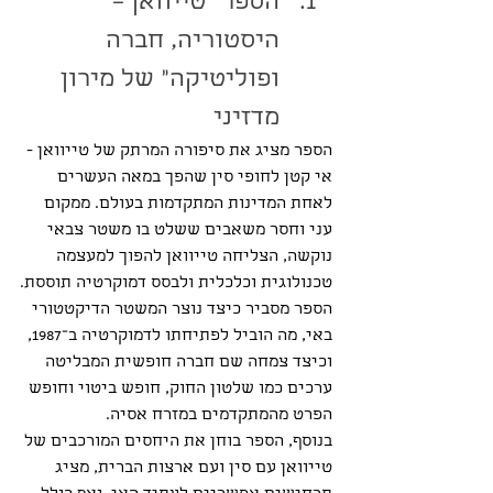
הספר "טייוואן – 
היסטוריה, חברה 
ופוליטיקה" של מירון 
מדזיני
הספר מציג את סיפורה המרתק של טייוואן - 
אי קטן לחופי סין שהפך במאה העשרים 
לאחת המדינות המתקדמות בעולם. ממקום 
עני וחסר משאבים ששלט בו משטר צבאי 
נוקשה, הצליחה טייוואן להפוך למעצמה 
טכנולוגית וכלכלית ולבסס דמוקרטיה תוססת.
הספר מסביר כיצד נוצר המשטר הדיקטטורי 
באי, מה הוביל לפתיחתו לדמוקרטיה ב־1987, 
וכיצד צמחה שם חברה חופשית המבליטה 
ערכים כמו שלטון החוק, חופש ביטוי וחופש 
הפרט מהמתקדמים במזרח אסיה.
בנוסף, הספר בוחן את היחסים המורכבים של 
טייוואן עם סין ועם ארצות הברית, מציג 