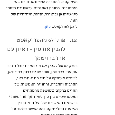
העמוקה של החברה הטייוואנית בנושאי 
היסטוריה, מסורת ואתגרים עכשוויים ביחסי 
סין-טייוואן וביצירת הזהות הייחודית של 
האי.
לינק לפודקאסט 
כאן.
פרק 67 מהפודקאסט 
להבין את סין - ראיון עם 
ארז ברויטמן
בפרק 67 של 
להבין את סין
 מארח יובל וינרב 
את ארז ברויטמן, שחי שנים רבות בטייוואן, 
לשיחה מעמיקה על חיי היום-יום באי, 
התרבות והחברה, והחוויה האנושית של 
החיים במקום שמושפע מהמתחים 
האסטרטגיים בין סין לטייוואן. ארז משתף 
ברשמים האישיים שלו על החיים בין 
מציאות ופוליטיקה, ומה אפשר ללמוד על 