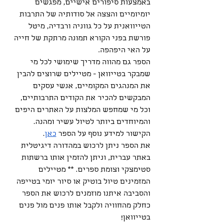
באמצעות סיפורים אישיים, מפגשים 
יומיומיים והצצה אל סודותיה של התרבות 
הטייוואנית על כל גווניה ורבדיה, מיטל 
פורשת בפני הקורא תמונה מרתקת של חייה 
על האי היפהפה.
הספר גם מהווה מדריך שימושי לכל מי 
שמבקר בטייוואן - מטיילים שרוצים להבין 
את המנהגים המקומיים, אנשי עסקים 
המבקשים להכיר את הקודים התרבותיים, 
וכל מי שמחפש המלצות על האתרים היפים 
והמיוחדים ביותר לטיול עשיר ומהנה. 
הקישור למידע נוסף על הספר 
כאן
.
את הספר ניתן לרכוש במהדורה דיגיטלית 
באתר עברית, וניתן להזמין אותו ברשתות 
סטימצקי וצומת ספרים. ** מטיילים 
המזמינים טיול בוטיק או סיור יומי בטייפה 
והסביבה איתנו מוזמנים לרכוש את הספר 
כחלק מהחוויה ולקבל אותו פנים מול פנים 
בטייוואן!