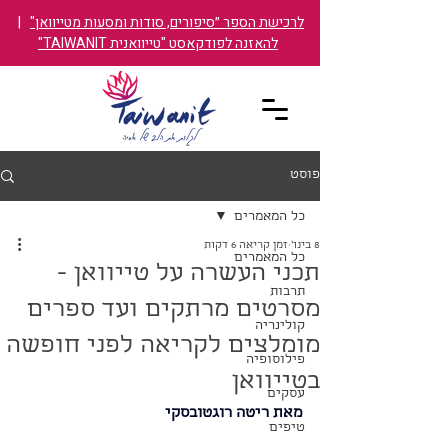
לרכישת הספר ״סיפורים, סודות ומסעות מטייוואן"
|
להאזנה לפודקאסט "טייוואנית TAIWANIT"
פוסט
כל המאמרים
8 בינו׳
זמן קריאה 6 דקות
כל המאמרים
תכני העשרה על טייוואן -
תרבות
מסרטים מרתקים ועד ספרים
קולינריה
מומלצים לקריאה לפני חופשה
פילוסופיה
בטייוואן
עסקים
מאת ​ריטה רוגטובסקי
טיפים