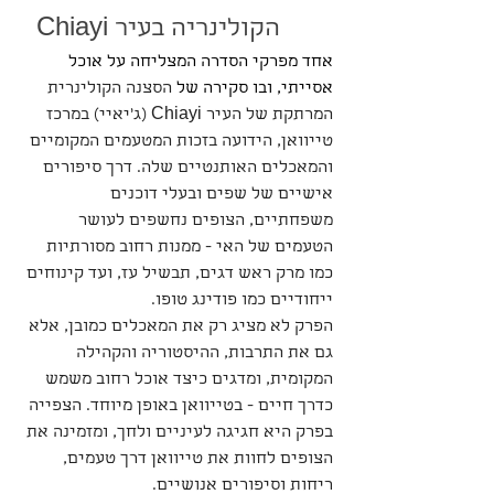
הקולינריה בעיר Chiayi
אחד מפרקי הסדרה המצליחה על אוכל 
אסייתי, ובו סקירה של
 הסצנה הקולינרית 
המרתקת של העיר Chiayi (ג׳יאיי) במרכז 
טייוואן, הידועה בזכות המטעמים המקומיים 
והמאכלים האותנטיים שלה. דרך סיפורים 
אישיים של שפים ובעלי דוכנים 
משפחתיים, הצופים נחשפים לעושר 
הטעמים של האי - ממנות רחוב מסורתיות 
כמו מרק ראש דגים, תבשיל עז, ועד קינוחים 
ייחודיים כמו פודינג טופו. 
הפרק לא מציג רק את המאכלים כמובן, אלא 
גם את התרבות, ההיסטוריה והקהילה 
המקומית, ומדגים כיצד אוכל רחוב משמש 
כדרך חיים - בטייוואן באופן מיוחד. הצפייה 
בפרק היא חגיגה לעיניים ולחך, ומזמינה את 
הצופים לחוות את טייוואן דרך טעמים, 
ריחות וסיפורים אנושיים.