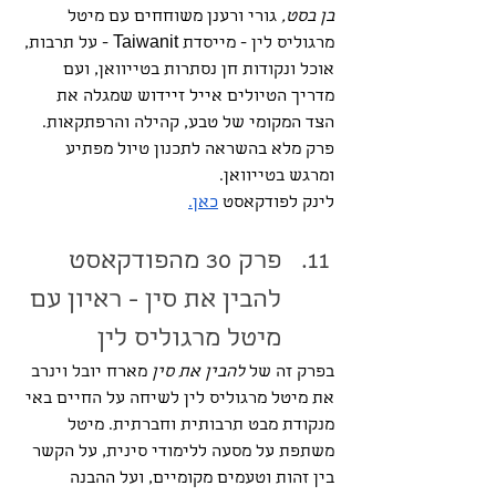
בן בסט,
 גורי ורענן משוחחים עם מיטל 
מרגוליס לין - מייסדת Taiwanit - על תרבות, 
אוכל ונקודות חן נסתרות בטייוואן, ועם 
מדריך הטיולים אייל זיידוש שמגלה את 
הצד המקומי של טבע, קהילה והרפתקאות. 
פרק מלא בהשראה לתכנון טיול מפתיע 
ומרגש בטייוואן.
לינק לפודקאסט 
כאן.
פרק 30 מהפודקאסט 
להבין את סין - ראיון עם 
מיטל מרגוליס לין
בפרק זה של 
להבין את סין
 מארח יובל וינרב 
את מיטל מרגוליס לין לשיחה על החיים באי 
מנקודת מבט תרבותית וחברתית. מיטל 
משתפת על מסעה ללימודי סינית, על הקשר 
בין זהות וטעמים מקומיים, ועל ההבנה 