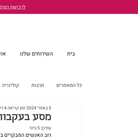
לרכישת הספר 
בית
השירותים שלנו
אוד
כל המאמרים
תרבות
קולינריה
3 באפר׳ 2024
זמן קריאה 4 דקות
טייוואן מבעד לעיניים ישראליות
מסע בעקבות
עודכן:
5 בינו׳
טייוואן דרך עדשת המצלמה
רוב האנשים המבקרים בט