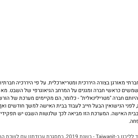
תי מאורגן בצורה היררכית ומטריארכלית. על פי היררכיה חברתית,
שים כראשי חברה ומגנים על המרחב הגיאוגרפי של השבט. מאפיין
ותם חברה "מטרילינאלית" - כלומר, הם מקיימים מערכת של הורשת
לפני הנישואין הבעל חייב לעבוד בבית האישה למשך חודשים ואף 
ר בבית האישה. המערכת הזו מביאה לכך שלנשות השבט יש תפקידי
חה.
שבט האמיס קרוב במיוחד לליבנו ב-Taiwanit - בשנת 2019, במסגרת ע