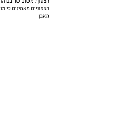
הצפון״, משום שרובם התי
הצפוניים מאמינים כי מו
מאבן.