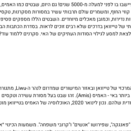
למעשה הראשונים שהתיישבו בו לפני למעלה מ-5000 שנים! גם היום, שבט
ך קווי החוף, ומשמרים עולם תרבותי עשיר במסורות מסקרנות, טקסי
ת נדירות, וכמובן מאכלים מיוחדים. השבטים הללו מספקים פסיפס 
י של טייוואן בדרכים שלא רבים זוכים לראות. בסדרת הכתבות הבא
צאת למסע לגילוי הסודות העתיקים של האי. סקרנים ללמוד עוד? ב
במזרחו של רכס ההרים המרכזי של טייוואן
הילידית האתנית הגדולה ביותר באי - האמיס (Amis). זהו שבט בעל מסורת 
אנגקה", שפירושו "אנשים" ו"קרובי משפחה". משמעות הכינוי ״אמ