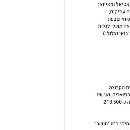
ים כמו האמיס, אטיאל ופאיוואן 
ם עתיקים, 
חי וצבעוני 
ה תוכלו לגלות 
ואו נצלול :)
 ובאזור המישורים שמדרום לנהר ה-Liwu, מתגוררת הקבוצה 
עשירה וטקסים מפוארים, ואנשיו 
גאים מאוד בתרבות הייחודית שלהם. נכון לינואר 2020, האוכלוסיה של האמיס בטייוואן מונה כ-213,500 
יס״ היא ״תושבי 