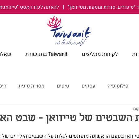
״סיפורים, סודות ומסעות מטייוואן"
|
להאזנה לפודקאסט "טייוואנית TAIWANIT
ות
לקוחות ממליצים
Taiwanit בתקשורת
שאלות
פילוסופיה
עסקים
טיפים
מסורת סינית
היס
מלונות מומלצים
קורונה
ישראל מבעד לעיניים טייוואניות
 השבטים של טייוואן - שבט הא
ייוואן בפעם הראשונה מופתעים לגלות על השבטים הילידים של ה