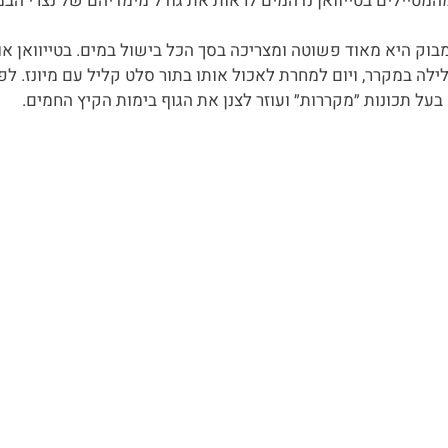
מהמטיילים בטייוואן נדהמים לראות את גודל מימדיהם של נצרי הב
בוק היא מאוד פשוטה ומצריכה בסך הכל בישול במים. בטייוואן א
לילה במקרר, ויום למחרת לאכול אותו בתור סלט קליל עם מיונז. לפ
בעל תכונות ״מקררות״ ועוזר לצנן את הגוף בימות הקיץ החמים. 