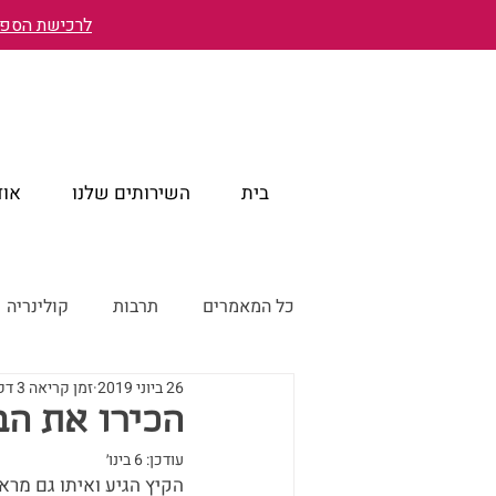
לרכישת הספר 
בית
השירותים שלנו
אוד
כל המאמרים
תרבות
קולינריה
26 ביוני 2019
זמן קריאה 3 דקות
טייוואן מבעד לעיניים ישראליות
הכירו את הב
עודכן:
6 בינו׳
טייוואן דרך עדשת המצלמה
הקיץ הגיע ואיתו גם מראו