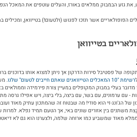
, את גזע הבמבוק ממלאים באורז, והעלים עוטפים את המאכל הנפו
 הפופולאריים אשר תזכו לפגוש (ולטעום!) בטייוואן, ומכילים בת
לאריים בטייוואן
תקופה של פסטיבל סירות הדרקון אך ניתן למצוא אותו בדוכנים ברחב
רשימת "10 המאכלים הטייוואנים שאתם חייבים לטעום" שלנו
. מש
כן מדובר בעלי במבוק המקופלים במעיין צורת פירמידה וממולאים באו
 - עם ערמונים, עם בשר, עם ביצה, בלי ביצה, ויש אפילו גרסה מתוק
ל הג'ונג-זי הוא סודי! מה שבטוח זה שהמתכון עתיק מאוד ועובר בי
ת משתנים בין אזורים שונים באי, אך הטעם תמיד נפלא. למרות ש
מלא מאוד שמשביע כמו ארוחה שלמה, ולצערנו הוא גם לא דיאטטי