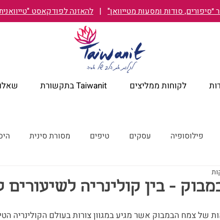
״סיפורים, סודות ומסעות מטייוואן"
|
להאזנה לפודקאסט "טייוואנית TAIWANIT
ות
לקוחות ממליצים
Taiwanit בתקשורת
שאלות
פילוסופיה
עסקים
טיפים
מסורת סינית
היס
מלונות מומלצים
קורונה
ישראל מבעד לעיניים טייוואניות
מבוק - בין קולינריה לשיעורים 
ת של צמח הבמבוק אשר מגיע במגוון צורות בעולם הקולינריה הטייוו