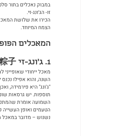
במבוק נאכלים בתור סלט
זו- הג׳ונג-זי. 
הכירו את שלושת המאכלים
הצמח המיוחד.
המאכלים הפופו
1. ג׳ונג-זי 粽子
מאכל ייחודי שאופייני ל
השנה, והוא אפילו נכנס ל
"ג'ונג" היא פירמידה, וא
תוספות. יש גרסאות שונות
השמועה אומרת שהמתכון ש
הטעמים ואופן העשייה קצ
נשנוש – מדובר במאכל מ