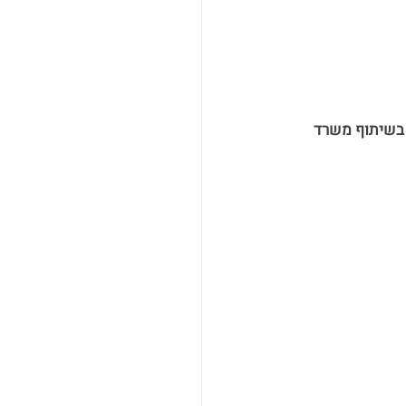
צים להכיר מטעמים טייוואניים מיוחדים נוספים? מוזמנים לצפות בסרטון של Taiwanit בשיתוף משרד 