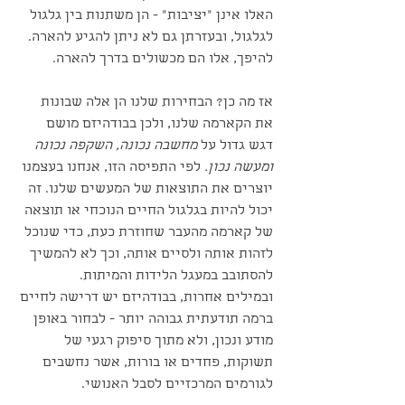
האלו אינן ״יציבות״ - הן משתנות בין גלגול 
לגלגול, ובעזרתן גם לא ניתן להגיע להארה. 
להיפך, אלו הם מכשולים בדרך להארה.
אז מה כן? הבחירות שלנו הן אלה שבונות 
את הקארמה שלנו, ולכן בבודהיזם מושם 
דגש גדול על
 מחשבה נכונה, השקפה נכונה 
ומעשה נכון.
 לפי התפיסה הזו, אנחנו בעצמנו 
יוצרים את התוצאות של המעשים שלנו. זה 
יכול להיות בגלגול החיים הנוכחי או תוצאה 
של קארמה מהעבר שחוזרת כעת, כדי שנוכל 
לזהות אותה ולסיים אותה, וכך לא להמשיך 
להסתובב במעגל הלידות והמיתות.
ובמילים אחרות, בבודהיזם יש דרישה לחיים 
ברמה תודעתית גבוהה יותר - לבחור באופן 
מודע ונכון, ולא מתוך סיפוק רגעי של 
תשוקות, פחדים או בורות, אשר נחשבים 
לגורמים המרכזיים לסבל האנושי.