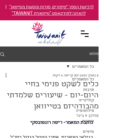
לרכישת הספר ״סיפורים, סודות ומסעות מטייוואן"
|
להאזנה לפודקאסט "טייוואנית TAIWANIT"
פוסט
כל המאמרים
8 באוק׳ 2025
זמן קריאה 4 דקות
כל המאמרים
כלים לשקט פנימי בחיי
תרבות
היום-יום - שיעורים שלמדתי
קולינריה
מהבודהיזם בטייוואן
פילוסופיה
עודכן:
9 בינו׳
עסקים
כותבת המאמר- ​ריטה רוגטובסקי
טיפים
בגילאי העשרים, אחרי הטיול הגדול בחו"ל, 