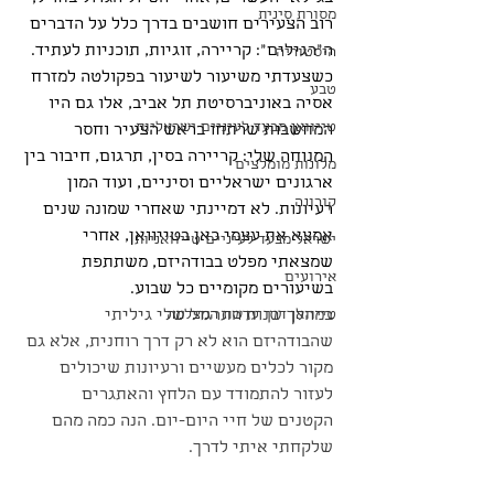
מסורת סינית
רוב הצעירים חושבים בדרך כלל על הדברים 
ה״רגילים״: קריירה, זוגיות, תוכניות לעתיד. 
היסטוריה
כשצעדתי משיעור לשיעור בפקולטה למזרח 
טבע
אסיה באוניברסיטת תל אביב, אלו גם היו 
טייוואן מבעד לעיניים ישראליות
המחשבות שרתחו בראש הצעיר וחסר 
המנוחה שלי: קריירה בסין, תרגום, חיבור בין 
מלונות מומלצים
ארגונים ישראליים וסיניים, ועוד המון 
קורונה
רעיונות. לא דמיינתי שאחרי שמונה שנים 
אמצא את עצמי כאן בטייוואן, אחרי 
ישראל מבעד לעיניים טייוואניות
שמצאתי מפלט בבודהיזם, משתתפת 
אירועים
בשיעורים מקומיים כל שבוע. 
טייוואן דרך עדשת המצלמה
במהלך שנות התרגול שלי גיליתי 
שהבודהיזם הוא לא רק דרך רוחנית, אלא גם 
מקור לכלים מעשיים ורעיונות שיכולים 
לעזור להתמודד עם הלחץ והאתגרים 
הקטנים של חיי היום-יום. הנה כמה מהם 
שלקחתי איתי לדרך.