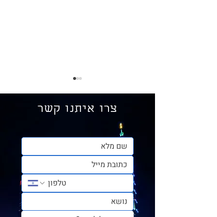
צרו איתנו קשר
המדריך המלא למבקרים
בטייוואן – חלק 2: בזמן
השהות